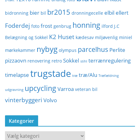
2-takt
br2015
bier
elbil
ellert
bidronning
bil
dronningecelle
honning
Foderdej
frost
foto
genbrug
ilford
J.C
K2 Huset
Belægning og Sokkel
kædesav
miljøvenlig
miniel
nybyg
parcelhus
Perlite
mørkekammer
olympus
pizzaovn
Sokkel
terrænregulering
renovering
retro
stihl
trugstade
timelapse
træ/Alu
træ
Træfældning
upcycling
Varroa
veteran bil
udgravning
vinterbyggeri
Volvo
Kategorier
K