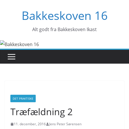
Skip
Bakkeskoven 16
to
content
Alt godt fra Bakkeskoven Ikast
DET PRAKTISKE
Træfældning 2
11. december, 2016
Jens Peter Sørensen