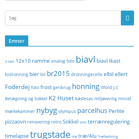
a
t
e
g
o
Emner
r
i
biavl
e
12x10 ramme
biavl Ikast
analog foto
2-takt
r
br2015
bier
elbil
ellert
bidronning
bil
dronningecelle
honning
Foderdej
frost
foto
genbrug
ilford
J.C
K2 Huset
Belægning og Sokkel
kædesav
miljøvenlig
miniel
nybyg
parcelhus
Perlite
mørkekammer
olympus
pizzaovn
Sokkel
terrænregulering
renovering
retro
stihl
trugstade
timelapse
træ/Alu
træ
Træfældning