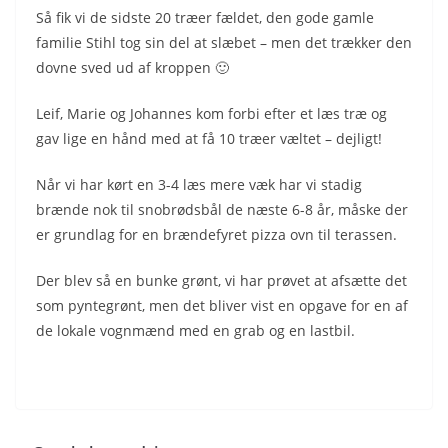
Så fik vi de sidste 20 træer fældet, den gode gamle
familie Stihl tog sin del at slæbet – men det trækker den
dovne sved ud af kroppen 🙂
Leif, Marie og Johannes kom forbi efter et læs træ og
gav lige en hånd med at få 10 træer væltet – dejligt!
Når vi har kørt en 3-4 læs mere væk har vi stadig
brænde nok til snobrødsbål de næste 6-8 år, måske der
er grundlag for en brændefyret pizza ovn til terassen.
Der blev så en bunke grønt, vi har prøvet at afsætte det
som pyntegrønt, men det bliver vist en opgave for en af
de lokale vognmænd med en grab og en lastbil.