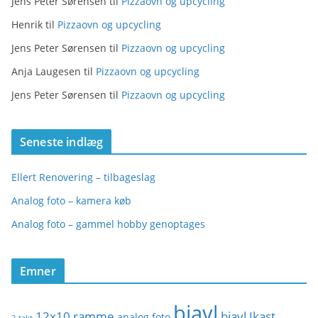
Jens Peter Sørensen
til
Pizzaovn og upcycling
Henrik
til
Pizzaovn og upcycling
Jens Peter Sørensen
til
Pizzaovn og upcycling
Anja Laugesen
til
Pizzaovn og upcycling
Jens Peter Sørensen
til
Pizzaovn og upcycling
Seneste indlæg
Ellert Renovering – tilbageslag
Analog foto – kamera køb
Analog foto – gammel hobby genoptages
Emner
biavl
12x10 ramme
biavl Ikast
analog foto