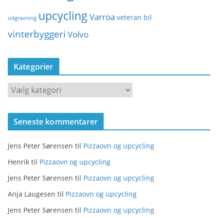
upcycling
Varroa
veteran bil
udgravning
vinterbyggeri
Volvo
Kategorier
K
a
t
Seneste kommentarer
e
g
Jens Peter Sørensen
til
Pizzaovn og upcycling
o
r
Henrik
til
Pizzaovn og upcycling
i
Jens Peter Sørensen
til
Pizzaovn og upcycling
e
Anja Laugesen
til
Pizzaovn og upcycling
r
Jens Peter Sørensen
til
Pizzaovn og upcycling