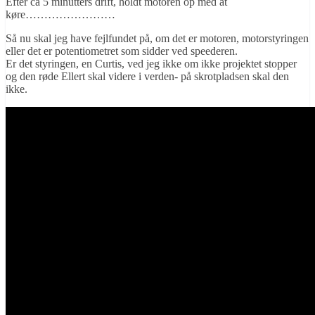
Efter ca 5 minutters drift, holdt motoren op med at
køre……………………
Så nu skal jeg have fejlfundet på, om det er motoren, motorstyringen
eller det er potentiometret som sidder ved speederen.
Er det styringen, en Curtis, ved jeg ikke om ikke projektet stopper
og den røde Ellert skal videre i verden- på skrotpladsen skal den
ikke.