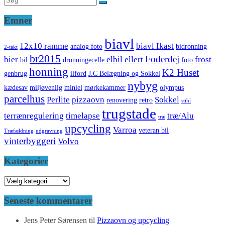
Emner
biavl
12x10 ramme
biavl Ikast
analog foto
bidronning
2-takt
br2015
Foderdej
bier
elbil
ellert
frost
bil
dronningecelle
foto
honning
K2 Huset
genbrug
ilford
J.C Belægning og Sokkel
nybyg
kædesav
miljøvenlig
miniel
mørkekammer
olympus
parcelhus
Perlite
pizzaovn
Sokkel
renovering
retro
stihl
trugstade
terrænregulering
timelapse
træ/Alu
træ
upcycling
Varroa
veteran bil
Træfældning
udgravning
vinterbyggeri
Volvo
Kategorier
Kategorier
Seneste kommentarer
Jens Peter Sørensen
til
Pizzaovn og upcycling