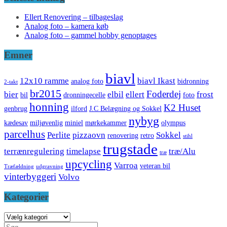
Ellert Renovering – tilbageslag
Analog foto – kamera køb
Analog foto – gammel hobby genoptages
Emner
biavl
12x10 ramme
biavl Ikast
analog foto
bidronning
2-takt
br2015
Foderdej
bier
elbil
ellert
frost
bil
dronningecelle
foto
honning
K2 Huset
genbrug
ilford
J.C Belægning og Sokkel
nybyg
kædesav
miljøvenlig
miniel
mørkekammer
olympus
parcelhus
Perlite
pizzaovn
Sokkel
renovering
retro
stihl
trugstade
terrænregulering
timelapse
træ/Alu
træ
upcycling
Varroa
veteran bil
Træfældning
udgravning
vinterbyggeri
Volvo
Kategorier
Kategorier