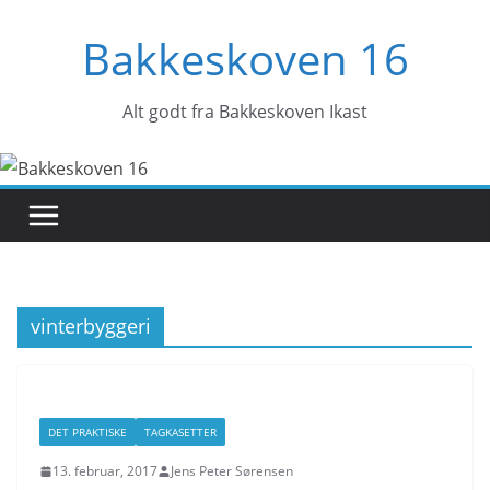
Skip
Bakkeskoven 16
to
content
Alt godt fra Bakkeskoven Ikast
vinterbyggeri
DET PRAKTISKE
TAGKASETTER
13. februar, 2017
Jens Peter Sørensen