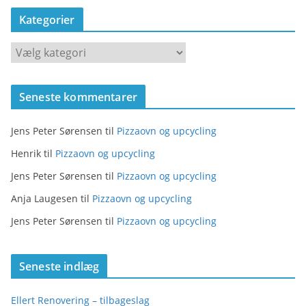
Kategorier
K
a
t
Seneste kommentarer
e
g
Jens Peter Sørensen
til
Pizzaovn og upcycling
o
r
Henrik
til
Pizzaovn og upcycling
i
Jens Peter Sørensen
til
Pizzaovn og upcycling
e
Anja Laugesen
til
Pizzaovn og upcycling
r
Jens Peter Sørensen
til
Pizzaovn og upcycling
Seneste indlæg
Ellert Renovering – tilbageslag