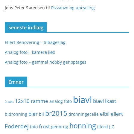
Jens Peter Sørensen
til
Pizzaovn og upcycling
Seneste indlæg
Ellert Renovering – tilbageslag
Analog foto – kamera køb
Analog foto – gammel hobby genoptages
Emner
biavl
12x10 ramme
biavl Ikast
analog foto
2-takt
br2015
bier
elbil
ellert
bidronning
bil
dronningecelle
honning
Foderdej
frost
foto
genbrug
ilford
J.C