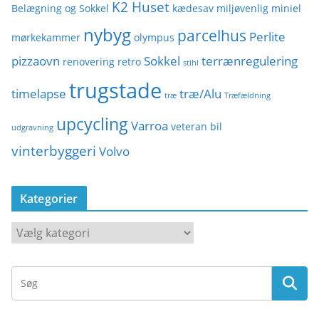
K2 Huset
Belægning og Sokkel
kædesav
miljøvenlig
miniel
nybyg
parcelhus
Perlite
mørkekammer
olympus
pizzaovn
Sokkel
terrænregulering
renovering
retro
stihl
trugstade
timelapse
træ/Alu
træ
Træfældning
upcycling
Varroa
veteran bil
udgravning
vinterbyggeri
Volvo
Kategorier
K
a
t
e
g