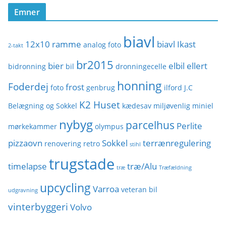
o
Emner
r
i
biavl
e
12x10 ramme
biavl Ikast
analog foto
2-takt
r
br2015
bier
elbil
ellert
bidronning
bil
dronningecelle
honning
Foderdej
frost
foto
genbrug
ilford
J.C
K2 Huset
Belægning og Sokkel
kædesav
miljøvenlig
miniel
nybyg
parcelhus
Perlite
mørkekammer
olympus
pizzaovn
Sokkel
terrænregulering
renovering
retro
stihl
trugstade
timelapse
træ/Alu
træ
Træfældning
upcycling
Varroa
veteran bil
udgravning
vinterbyggeri
Volvo