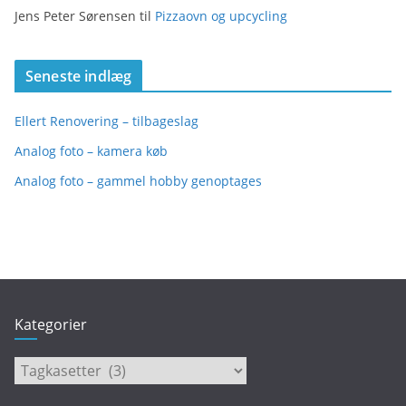
Jens Peter Sørensen
til
Pizzaovn og upcycling
Seneste indlæg
Ellert Renovering – tilbageslag
Analog foto – kamera køb
Analog foto – gammel hobby genoptages
Kategorier
Kategorier