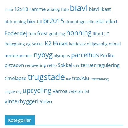
biavl
12x10 ramme
biavl Ikast
analog foto
2-takt
br2015
bier
elbil
ellert
bidronning
bil
dronningecelle
honning
Foderdej
frost
foto
genbrug
ilford
J.C
K2 Huset
Belægning og Sokkel
kædesav
miljøvenlig
miniel
nybyg
parcelhus
Perlite
mørkekammer
olympus
pizzaovn
Sokkel
terrænregulering
renovering
retro
stihl
trugstade
timelapse
træ/Alu
træ
Træfældning
upcycling
Varroa
veteran bil
udgravning
vinterbyggeri
Volvo
Kategorier