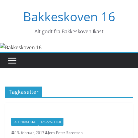
Skip
Bakkeskoven 16
to
content
Alt godt fra Bakkeskoven Ikast
Tagkasetter
DET PRAKTISKE
TAGKASETTER
13. februar, 2017
Jens Peter Sørensen