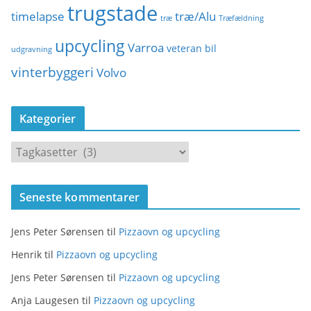
trugstade
timelapse
træ/Alu
træ
Træfældning
upcycling
Varroa
veteran bil
udgravning
vinterbyggeri
Volvo
Kategorier
K
a
t
Seneste kommentarer
e
g
Jens Peter Sørensen
til
Pizzaovn og upcycling
o
r
Henrik
til
Pizzaovn og upcycling
i
Jens Peter Sørensen
til
Pizzaovn og upcycling
e
Anja Laugesen
til
Pizzaovn og upcycling
r