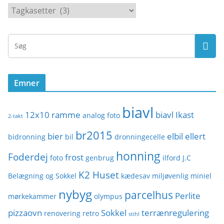
K
a
t
e
g
o
Emner
r
i
biavl
e
12x10 ramme
biavl Ikast
analog foto
2-takt
r
br2015
bier
elbil
ellert
bidronning
bil
dronningecelle
honning
Foderdej
frost
foto
genbrug
ilford
J.C
K2 Huset
Belægning og Sokkel
kædesav
miljøvenlig
miniel
nybyg
parcelhus
Perlite
mørkekammer
olympus
pizzaovn
Sokkel
terrænregulering
renovering
retro
stihl