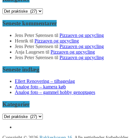
Kategorier
Seneste kommentarer
Jens Peter Sørensen
til
Pizzaovn og upcycling
Henrik
til
Pizzaovn og upcycling
Jens Peter Sørensen
til
Pizzaovn og upcycling
Anja Laugesen
til
Pizzaovn og upcycling
Jens Peter Sørensen
til
Pizzaovn og upcycling
Seneste indlæg
Ellert Renovering – tilbageslag
Analog foto – kamera køb
Analog foto – gammel hobby genoptages
Kategorier
Kategorier
Copyright © 2026
Bakkeskoven 16
. Alle rettigheder forbeholdes.