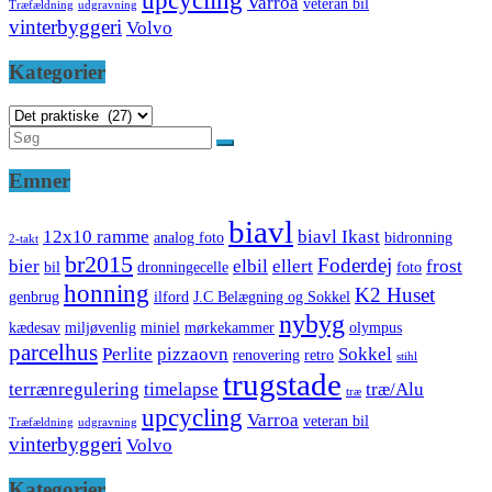
upcycling
Varroa
veteran bil
Træfældning
udgravning
vinterbyggeri
Volvo
Kategorier
Kategorier
Emner
biavl
12x10 ramme
biavl Ikast
analog foto
bidronning
2-takt
br2015
Foderdej
bier
elbil
ellert
frost
bil
dronningecelle
foto
honning
K2 Huset
genbrug
ilford
J.C Belægning og Sokkel
nybyg
kædesav
miljøvenlig
miniel
mørkekammer
olympus
parcelhus
Perlite
pizzaovn
Sokkel
renovering
retro
stihl
trugstade
terrænregulering
timelapse
træ/Alu
træ
upcycling
Varroa
veteran bil
Træfældning
udgravning
vinterbyggeri
Volvo
Kategorier