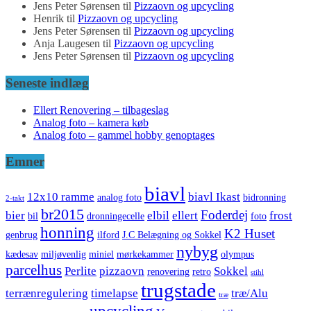
Jens Peter Sørensen
til
Pizzaovn og upcycling
Henrik
til
Pizzaovn og upcycling
Jens Peter Sørensen
til
Pizzaovn og upcycling
Anja Laugesen
til
Pizzaovn og upcycling
Jens Peter Sørensen
til
Pizzaovn og upcycling
Seneste indlæg
Ellert Renovering – tilbageslag
Analog foto – kamera køb
Analog foto – gammel hobby genoptages
Emner
biavl
12x10 ramme
biavl Ikast
analog foto
bidronning
2-takt
br2015
Foderdej
bier
elbil
ellert
frost
bil
dronningecelle
foto
honning
K2 Huset
genbrug
ilford
J.C Belægning og Sokkel
nybyg
kædesav
miljøvenlig
miniel
mørkekammer
olympus
parcelhus
Perlite
pizzaovn
Sokkel
renovering
retro
stihl
trugstade
terrænregulering
timelapse
træ/Alu
træ