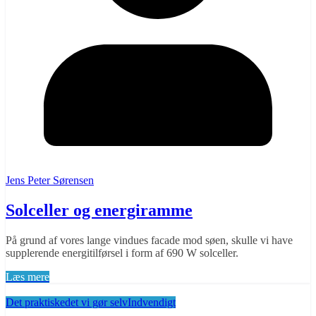
Jens Peter Sørensen
Solceller og energiramme
På grund af vores lange vindues facade mod søen, skulle vi have
supplerende energitilførsel i form af 690 W solceller.
Læs mere
Det praktiske
det vi gør selv
Indvendigt