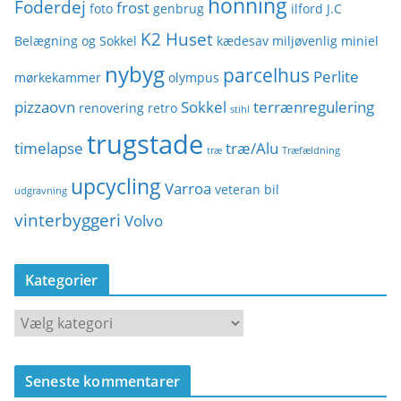
honning
Foderdej
frost
foto
genbrug
ilford
J.C
K2 Huset
Belægning og Sokkel
kædesav
miljøvenlig
miniel
nybyg
parcelhus
Perlite
mørkekammer
olympus
pizzaovn
Sokkel
terrænregulering
renovering
retro
stihl
trugstade
timelapse
træ/Alu
træ
Træfældning
upcycling
Varroa
veteran bil
udgravning
vinterbyggeri
Volvo
Kategorier
K
a
t
Seneste kommentarer
e