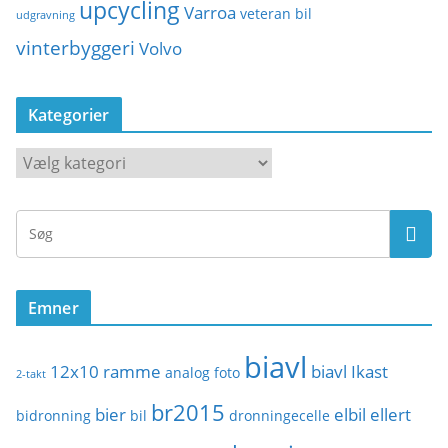
upcycling
Varroa
veteran bil
udgravning
vinterbyggeri
Volvo
Kategorier
K
a
t
e
g
o
Emner
r
i
biavl
e
12x10 ramme
biavl Ikast
analog foto
2-takt
r
br2015
bier
elbil
ellert
bidronning
bil
dronningecelle