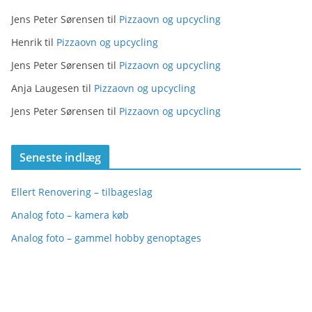
g
Jens Peter Sørensen
til
Pizzaovn og upcycling
o
r
Henrik
til
Pizzaovn og upcycling
i
Jens Peter Sørensen
til
Pizzaovn og upcycling
e
Anja Laugesen
til
Pizzaovn og upcycling
r
Jens Peter Sørensen
til
Pizzaovn og upcycling
Seneste indlæg
Ellert Renovering – tilbageslag
Analog foto – kamera køb
Analog foto – gammel hobby genoptages