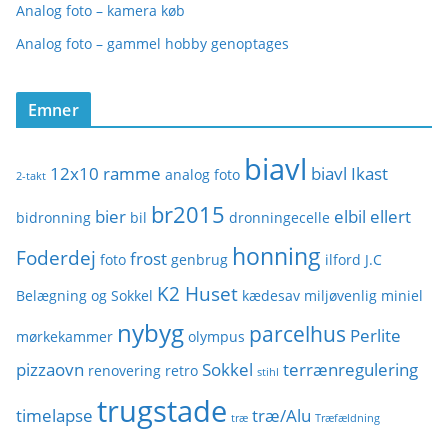
Analog foto – kamera køb
Analog foto – gammel hobby genoptages
Emner
biavl
12x10 ramme
biavl Ikast
analog foto
2-takt
br2015
bier
elbil
ellert
bidronning
bil
dronningecelle
honning
Foderdej
frost
foto
genbrug
ilford
J.C
K2 Huset
Belægning og Sokkel
kædesav
miljøvenlig
miniel
nybyg
parcelhus
Perlite
mørkekammer
olympus
pizzaovn
Sokkel
terrænregulering
renovering
retro
stihl
trugstade
timelapse
træ/Alu
træ
Træfældning