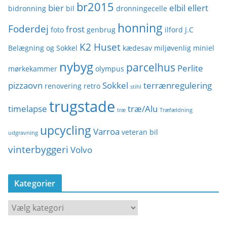
br2015
bier
elbil
ellert
bidronning
bil
dronningecelle
honning
Foderdej
frost
foto
genbrug
ilford
J.C
K2 Huset
Belægning og Sokkel
kædesav
miljøvenlig
miniel
nybyg
parcelhus
Perlite
mørkekammer
olympus
pizzaovn
Sokkel
terrænregulering
renovering
retro
stihl
trugstade
timelapse
træ/Alu
træ
Træfældning
upcycling
Varroa
veteran bil
udgravning
vinterbyggeri
Volvo
Kategorier
K
a