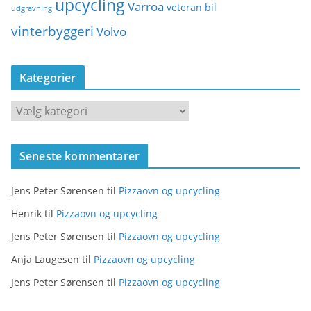
upcycling
Varroa
veteran bil
udgravning
vinterbyggeri
Volvo
Kategorier
K
a
t
Seneste kommentarer
e
g
Jens Peter Sørensen
til
Pizzaovn og upcycling
o
r
Henrik
til
Pizzaovn og upcycling
i
Jens Peter Sørensen
til
Pizzaovn og upcycling
e
Anja Laugesen
til
Pizzaovn og upcycling
r
Jens Peter Sørensen
til
Pizzaovn og upcycling