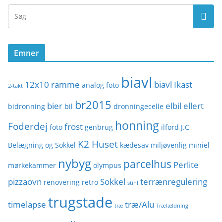
t
e
g
o
Emner
r
i
biavl
e
12x10 ramme
biavl Ikast
analog foto
2-takt
r
br2015
bier
elbil
ellert
bidronning
bil
dronningecelle
honning
Foderdej
frost
foto
genbrug
ilford
J.C
K2 Huset
Belægning og Sokkel
kædesav
miljøvenlig
miniel
nybyg
parcelhus
Perlite
mørkekammer
olympus
pizzaovn
Sokkel
terrænregulering
renovering
retro
stihl
trugstade
timelapse
træ/Alu
træ
Træfældning