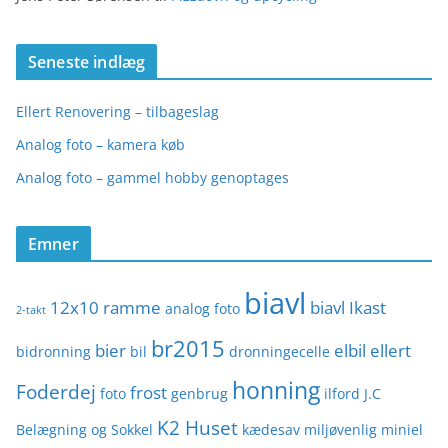
Seneste indlæg
Ellert Renovering – tilbageslag
Analog foto – kamera køb
Analog foto – gammel hobby genoptages
Emner
biavl
12x10 ramme
biavl Ikast
analog foto
2-takt
br2015
bier
elbil
ellert
bidronning
bil
dronningecelle
honning
Foderdej
frost
foto
genbrug
ilford
J.C
K2 Huset
Belægning og Sokkel
kædesav
miljøvenlig
miniel