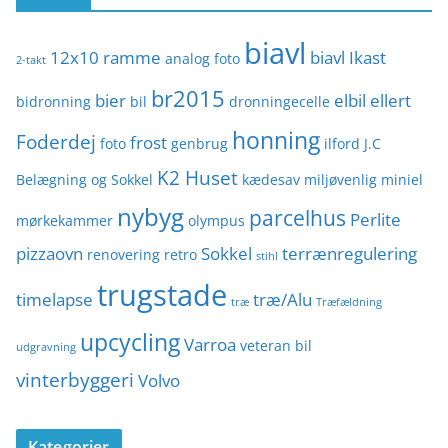
i
biavl
e
12x10 ramme
biavl Ikast
analog foto
2-takt
r
br2015
bier
elbil
ellert
bidronning
bil
dronningecelle
honning
Foderdej
frost
foto
genbrug
ilford
J.C
K2 Huset
Belægning og Sokkel
kædesav
miljøvenlig
miniel
nybyg
parcelhus
Perlite
mørkekammer
olympus
pizzaovn
Sokkel
terrænregulering
renovering
retro
stihl
trugstade
timelapse
træ/Alu
træ
Træfældning
upcycling
Varroa
veteran bil
udgravning
vinterbyggeri
Volvo
Kategorier