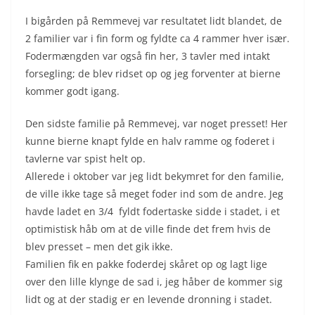
I bigården på Remmevej var resultatet lidt blandet, de
2 familier var i fin form og fyldte ca 4 rammer hver især.
Fodermængden var også fin her, 3 tavler med intakt
forsegling; de blev ridset op og jeg forventer at bierne
kommer godt igang.
Den sidste familie på Remmevej, var noget presset! Her
kunne bierne knapt fylde en halv ramme og foderet i
tavlerne var spist helt op.
Allerede i oktober var jeg lidt bekymret for den familie,
de ville ikke tage så meget foder ind som de andre. Jeg
havde ladet en 3/4 fyldt fodertaske sidde i stadet, i et
optimistisk håb om at de ville finde det frem hvis de
blev presset – men det gik ikke.
Familien fik en pakke foderdej skåret op og lagt lige
over den lille klynge de sad i, jeg håber de kommer sig
lidt og at der stadig er en levende dronning i stadet.