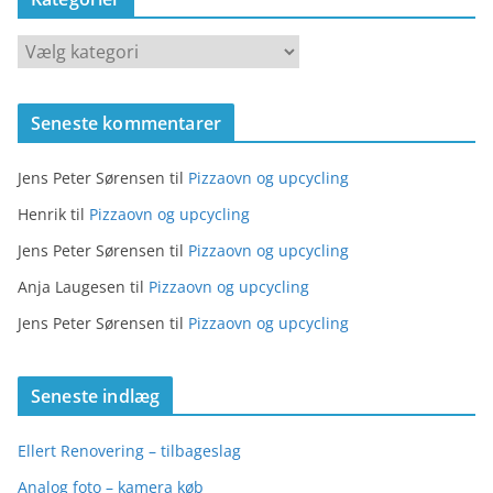
K
a
t
Seneste kommentarer
e
g
Jens Peter Sørensen
til
Pizzaovn og upcycling
o
r
Henrik
til
Pizzaovn og upcycling
i
Jens Peter Sørensen
til
Pizzaovn og upcycling
e
Anja Laugesen
til
Pizzaovn og upcycling
r
Jens Peter Sørensen
til
Pizzaovn og upcycling
Seneste indlæg
Ellert Renovering – tilbageslag
Analog foto – kamera køb