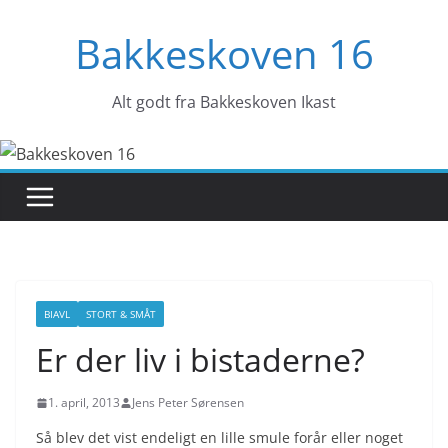
Skip
Bakkeskoven 16
to
content
Alt godt fra Bakkeskoven Ikast
BIAVL
STORT & SMÅT
Er der liv i bistaderne?
1. april, 2013
Jens Peter Sørensen
Så blev det vist endeligt en lille smule forår eller noget