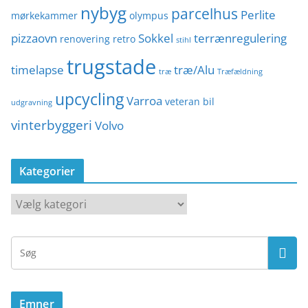
nybyg
parcelhus
Perlite
mørkekammer
olympus
pizzaovn
Sokkel
terrænregulering
renovering
retro
stihl
trugstade
timelapse
træ/Alu
træ
Træfældning
upcycling
Varroa
veteran bil
udgravning
vinterbyggeri
Volvo
Kategorier
K
a
t
e
g
o
Emner
r