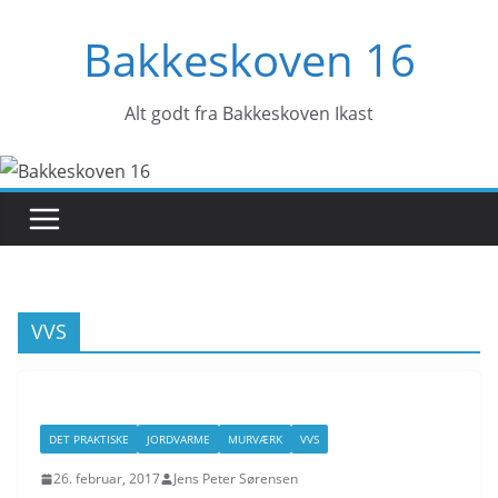
Skip
Bakkeskoven 16
to
content
Alt godt fra Bakkeskoven Ikast
VVS
DET PRAKTISKE
JORDVARME
MURVÆRK
VVS
26. februar, 2017
Jens Peter Sørensen