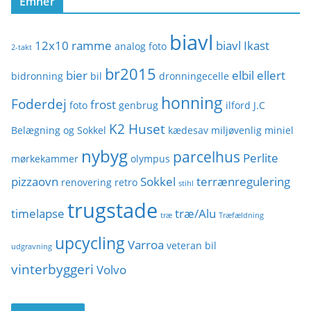
Emner
r
i
biavl
e
12x10 ramme
biavl Ikast
analog foto
2-takt
r
br2015
bier
elbil
ellert
bidronning
bil
dronningecelle
honning
Foderdej
frost
foto
genbrug
ilford
J.C
K2 Huset
Belægning og Sokkel
kædesav
miljøvenlig
miniel
nybyg
parcelhus
Perlite
mørkekammer
olympus
pizzaovn
Sokkel
terrænregulering
renovering
retro
stihl
trugstade
timelapse
træ/Alu
træ
Træfældning
upcycling
Varroa
veteran bil
udgravning
vinterbyggeri
Volvo