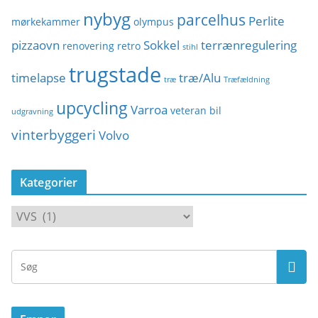
nybyg
parcelhus
Perlite
mørkekammer
olympus
pizzaovn
Sokkel
terrænregulering
renovering
retro
stihl
trugstade
timelapse
træ/Alu
træ
Træfældning
upcycling
Varroa
veteran bil
udgravning
vinterbyggeri
Volvo
Kategorier
K
a
t
e
g
o