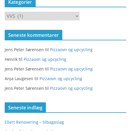
Kategorier
K
a
t
Seneste kommentarer
e
g
Jens Peter Sørensen
til
Pizzaovn og upcycling
o
r
Henrik
til
Pizzaovn og upcycling
i
Jens Peter Sørensen
til
Pizzaovn og upcycling
e
Anja Laugesen
til
Pizzaovn og upcycling
r
Jens Peter Sørensen
til
Pizzaovn og upcycling
Seneste indlæg
Ellert Renovering – tilbageslag