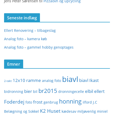
Jens Peter Sørensen
til
Pizzaovn og upcycling
Seneste indlæg
Ellert Renovering – tilbageslag
Analog foto – kamera køb
Analog foto – gammel hobby genoptages
Emner
biavl
12x10 ramme
biavl Ikast
analog foto
2-takt
br2015
bier
elbil
ellert
bidronning
bil
dronningecelle
honning
Foderdej
frost
foto
genbrug
ilford
J.C
K2 Huset
Belægning og Sokkel
kædesav
miljøvenlig
miniel