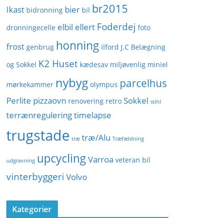
br2015
Ikast
bier
bidronning
bil
Foderdej
elbil
ellert
dronningecelle
foto
honning
frost
genbrug
ilford
J.C Belægning
K2 Huset
og Sokkel
kædesav
miljøvenlig
miniel
nybyg
parcelhus
mørkekammer
olympus
Perlite
pizzaovn
Sokkel
renovering
retro
stihl
terrænregulering
timelapse
trugstade
træ/Alu
træ
Træfældning
upcycling
Varroa
veteran bil
udgravning
vinterbyggeri
Volvo
Kategorier