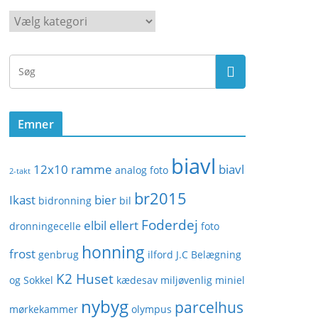
K
a
t
e
g
o
Emner
r
i
biavl
e
12x10 ramme
biavl
analog foto
2-takt
r
br2015
Ikast
bier
bidronning
bil
Foderdej
elbil
ellert
dronningecelle
foto
honning
frost
genbrug
ilford
J.C Belægning
K2 Huset
og Sokkel
kædesav
miljøvenlig
miniel
nybyg
parcelhus
mørkekammer
olympus