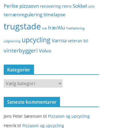
Perlite
pizzaovn
Sokkel
renovering
retro
stihl
terrænregulering
timelapse
trugstade
træ/Alu
træ
Træfældning
upcycling
Varroa
veteran bil
udgravning
vinterbyggeri
Volvo
Kategorier
K
a
t
Seneste kommentarer
e
g
Jens Peter Sørensen
til
Pizzaovn og upcycling
o
r
Henrik
til
Pizzaovn og upcycling