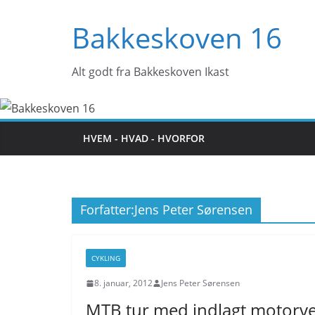
Skip
Bakkeskoven 16
to
content
Alt godt fra Bakkeskoven Ikast
HVEM - HVAD - HVORFOR
Forfatter:
Jens Peter Sørensen
CYKLING
8. januar, 2012
Jens Peter Sørensen
MTB tur med indlagt motorve