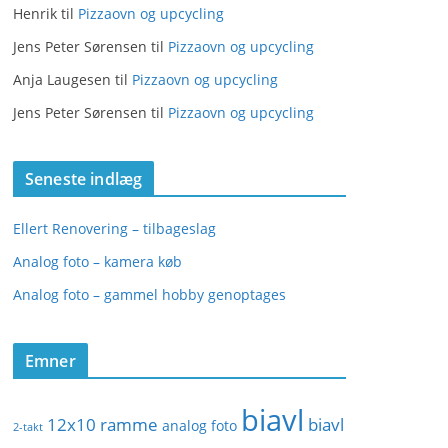
Henrik
til
Pizzaovn og upcycling
Jens Peter Sørensen
til
Pizzaovn og upcycling
Anja Laugesen
til
Pizzaovn og upcycling
Jens Peter Sørensen
til
Pizzaovn og upcycling
Seneste indlæg
Ellert Renovering – tilbageslag
Analog foto – kamera køb
Analog foto – gammel hobby genoptages
Emner
biavl
12x10 ramme
biavl
analog foto
2-takt