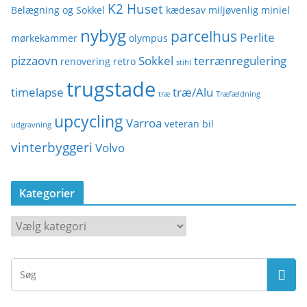
K2 Huset
Belægning og Sokkel
kædesav
miljøvenlig
miniel
nybyg
parcelhus
Perlite
mørkekammer
olympus
pizzaovn
Sokkel
terrænregulering
renovering
retro
stihl
trugstade
timelapse
træ/Alu
træ
Træfældning
upcycling
Varroa
veteran bil
udgravning
vinterbyggeri
Volvo
Kategorier
K
a
t
e
g