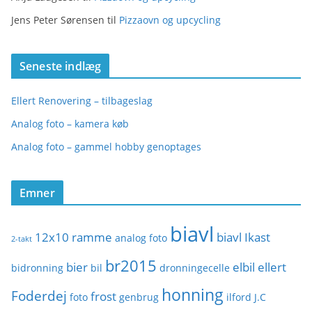
Jens Peter Sørensen
til
Pizzaovn og upcycling
Seneste indlæg
Ellert Renovering – tilbageslag
Analog foto – kamera køb
Analog foto – gammel hobby genoptages
Emner
biavl
12x10 ramme
biavl Ikast
analog foto
2-takt
br2015
bier
elbil
ellert
bidronning
bil
dronningecelle
honning
Foderdej
frost
foto
genbrug
ilford
J.C