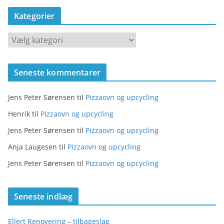
Kategorier
K
a
t
Seneste kommentarer
e
g
Jens Peter Sørensen
til
Pizzaovn og upcycling
o
r
Henrik
til
Pizzaovn og upcycling
i
Jens Peter Sørensen
til
Pizzaovn og upcycling
e
Anja Laugesen
til
Pizzaovn og upcycling
r
Jens Peter Sørensen
til
Pizzaovn og upcycling
Seneste indlæg
Ellert Renovering – tilbageslag