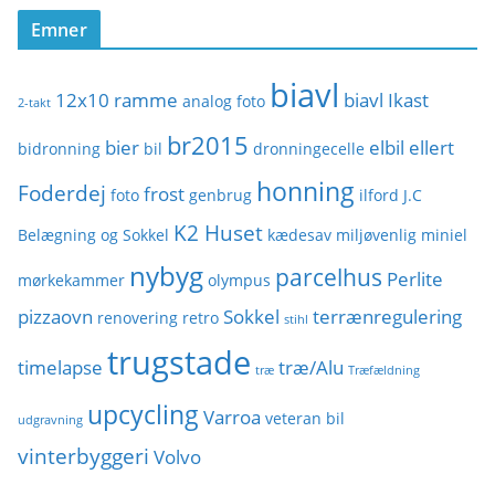
o
Emner
r
i
biavl
e
12x10 ramme
biavl Ikast
analog foto
2-takt
r
br2015
bier
elbil
ellert
bidronning
bil
dronningecelle
honning
Foderdej
frost
foto
genbrug
ilford
J.C
K2 Huset
Belægning og Sokkel
kædesav
miljøvenlig
miniel
nybyg
parcelhus
Perlite
mørkekammer
olympus
pizzaovn
Sokkel
terrænregulering
renovering
retro
stihl
trugstade
timelapse
træ/Alu
træ
Træfældning
upcycling
Varroa
veteran bil
udgravning
vinterbyggeri
Volvo