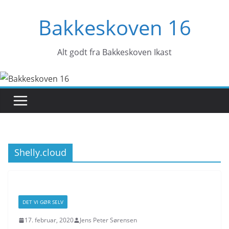
Skip
Bakkeskoven 16
to
content
Alt godt fra Bakkeskoven Ikast
Shelly.cloud
DET VI GØR SELV
17. februar, 2020
Jens Peter Sørensen