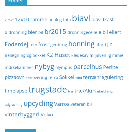
Emner
r
i
biavl
e
12x10 ramme
biavl Ikast
analog foto
2-takt
r
br2015
bier
elbil
ellert
bidronning
bil
dronningecelle
honning
Foderdej
frost
foto
genbrug
ilford
J.C
K2 Huset
Belægning og Sokkel
kædesav
miljøvenlig
miniel
nybyg
parcelhus
Perlite
mørkekammer
olympus
pizzaovn
Sokkel
terrænregulering
renovering
retro
stihl
trugstade
timelapse
træ/Alu
træ
Træfældning
upcycling
Varroa
veteran bil
udgravning
vinterbyggeri
Volvo