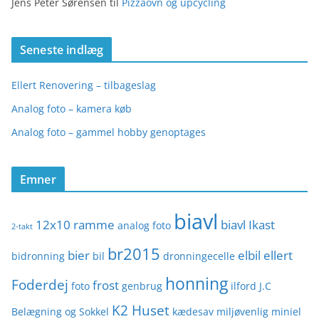
Jens Peter Sørensen
til
Pizzaovn og upcycling
Seneste indlæg
Ellert Renovering – tilbageslag
Analog foto – kamera køb
Analog foto – gammel hobby genoptages
Emner
biavl
12x10 ramme
biavl Ikast
analog foto
2-takt
br2015
bier
elbil
ellert
bidronning
bil
dronningecelle
honning
Foderdej
frost
foto
genbrug
ilford
J.C
K2 Huset
Belægning og Sokkel
kædesav
miljøvenlig
miniel