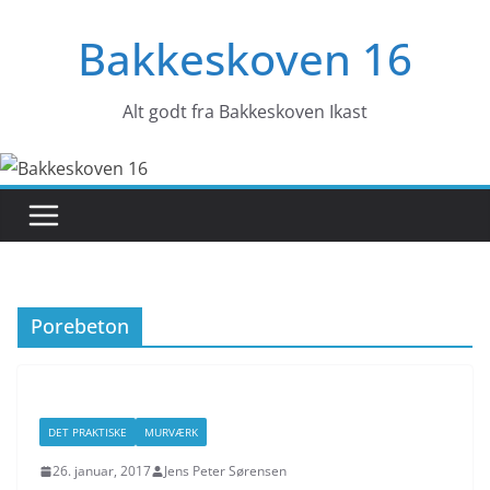
Skip
Bakkeskoven 16
to
content
Alt godt fra Bakkeskoven Ikast
Porebeton
DET PRAKTISKE
MURVÆRK
26. januar, 2017
Jens Peter Sørensen