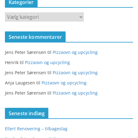
Kategorier
K
a
t
Seneste kommentarer
e
g
Jens Peter Sørensen
til
Pizzaovn og upcycling
o
r
Henrik
til
Pizzaovn og upcycling
i
Jens Peter Sørensen
til
Pizzaovn og upcycling
e
Anja Laugesen
til
Pizzaovn og upcycling
r
Jens Peter Sørensen
til
Pizzaovn og upcycling
Seneste indlæg
Ellert Renovering – tilbageslag