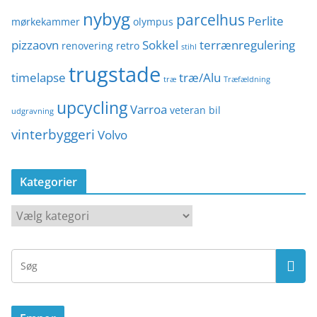
nybyg
parcelhus
Perlite
mørkekammer
olympus
pizzaovn
Sokkel
terrænregulering
renovering
retro
stihl
trugstade
timelapse
træ/Alu
træ
Træfældning
upcycling
Varroa
veteran bil
udgravning
vinterbyggeri
Volvo
Kategorier
K
a
t
e
g
o