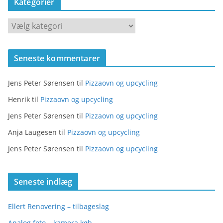
Kategorier
K
a
t
Seneste kommentarer
e
g
Jens Peter Sørensen
til
Pizzaovn og upcycling
o
r
Henrik
til
Pizzaovn og upcycling
i
Jens Peter Sørensen
til
Pizzaovn og upcycling
e
Anja Laugesen
til
Pizzaovn og upcycling
r
Jens Peter Sørensen
til
Pizzaovn og upcycling
Seneste indlæg
Ellert Renovering – tilbageslag
Analog foto – kamera køb