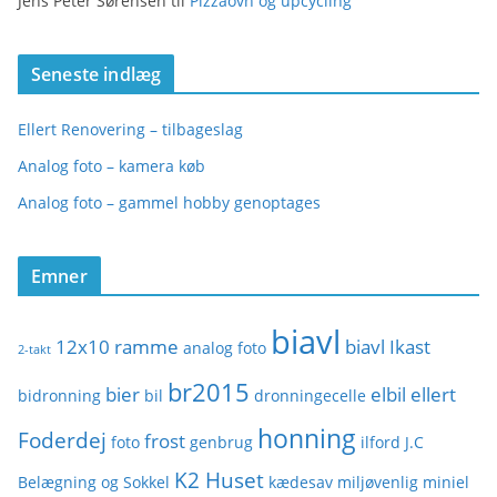
Jens Peter Sørensen
til
Pizzaovn og upcycling
Seneste indlæg
Ellert Renovering – tilbageslag
Analog foto – kamera køb
Analog foto – gammel hobby genoptages
Emner
biavl
12x10 ramme
biavl Ikast
analog foto
2-takt
br2015
bier
elbil
ellert
bidronning
bil
dronningecelle
honning
Foderdej
frost
foto
genbrug
ilford
J.C
K2 Huset
Belægning og Sokkel
kædesav
miljøvenlig
miniel