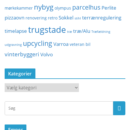
nybyg
parcelhus
Perlite
mørkekammer
olympus
pizzaovn
Sokkel
terrænregulering
renovering
retro
stihl
trugstade
timelapse
træ/Alu
træ
Træfældning
upcycling
Varroa
veteran bil
udgravning
vinterbyggeri
Volvo
Kategorier
K
a
t
e
g
o
Emner