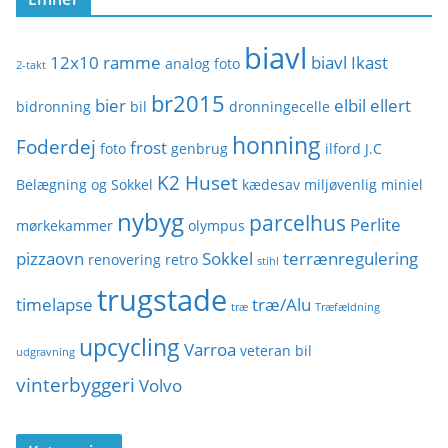
r
i
biavl
e
12x10 ramme
biavl Ikast
analog foto
2-takt
r
br2015
bier
elbil
ellert
bidronning
bil
dronningecelle
honning
Foderdej
frost
foto
genbrug
ilford
J.C
K2 Huset
Belægning og Sokkel
kædesav
miljøvenlig
miniel
nybyg
parcelhus
Perlite
mørkekammer
olympus
pizzaovn
Sokkel
terrænregulering
renovering
retro
stihl
trugstade
timelapse
træ/Alu
træ
Træfældning
upcycling
Varroa
veteran bil
udgravning
vinterbyggeri
Volvo