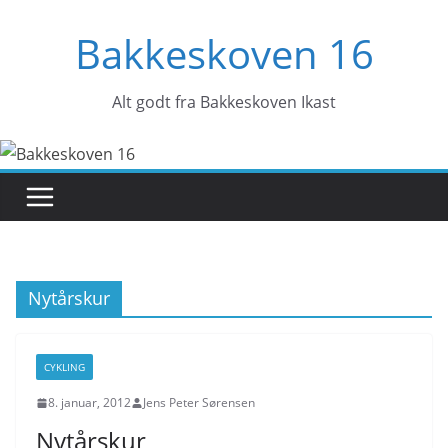
Skip
Bakkeskoven 16
to
content
Alt godt fra Bakkeskoven Ikast
Nytårskur
CYKLING
8. januar, 2012
Jens Peter Sørensen
Nytårskur