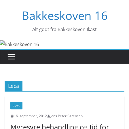
Skip
Bakkeskoven 16
to
content
Alt godt fra Bakkeskoven Ikast
Leca
BIAVL
16. september, 2012
Jens Peter Sørensen
Myresyre behandling og tid for