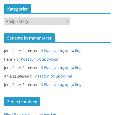
Kategorier
K
a
t
Seneste kommentarer
e
g
Jens Peter Sørensen
til
Pizzaovn og upcycling
o
r
Henrik
til
Pizzaovn og upcycling
i
Jens Peter Sørensen
til
Pizzaovn og upcycling
e
Anja Laugesen
til
Pizzaovn og upcycling
r
Jens Peter Sørensen
til
Pizzaovn og upcycling
Seneste indlæg
Ellert Renovering – tilbageslag