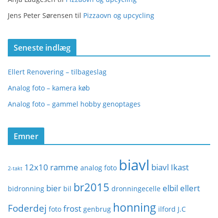
Jens Peter Sørensen
til
Pizzaovn og upcycling
Seneste indlæg
Ellert Renovering – tilbageslag
Analog foto – kamera køb
Analog foto – gammel hobby genoptages
Emner
biavl
12x10 ramme
biavl Ikast
analog foto
2-takt
br2015
bier
elbil
ellert
bidronning
bil
dronningecelle
honning
Foderdej
frost
foto
genbrug
ilford
J.C