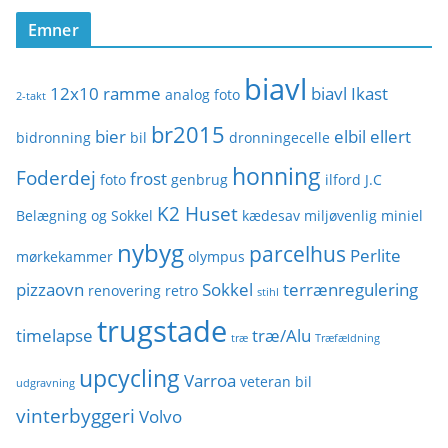
o
Emner
r
i
biavl
e
12x10 ramme
biavl Ikast
analog foto
2-takt
r
br2015
bier
elbil
ellert
bidronning
bil
dronningecelle
honning
Foderdej
frost
foto
genbrug
ilford
J.C
K2 Huset
Belægning og Sokkel
kædesav
miljøvenlig
miniel
nybyg
parcelhus
Perlite
mørkekammer
olympus
pizzaovn
Sokkel
terrænregulering
renovering
retro
stihl
trugstade
timelapse
træ/Alu
træ
Træfældning
upcycling
Varroa
veteran bil
udgravning
vinterbyggeri
Volvo