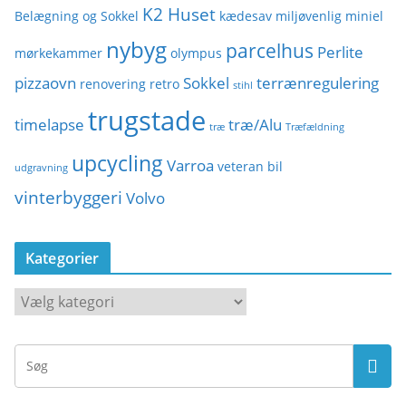
K2 Huset
Belægning og Sokkel
kædesav
miljøvenlig
miniel
nybyg
parcelhus
Perlite
mørkekammer
olympus
pizzaovn
Sokkel
terrænregulering
renovering
retro
stihl
trugstade
timelapse
træ/Alu
træ
Træfældning
upcycling
Varroa
veteran bil
udgravning
vinterbyggeri
Volvo
Kategorier
K
a
t
e
g