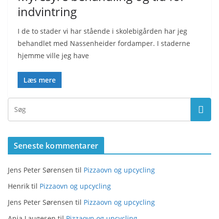
indvintring
I de to stader vi har stående i skolebigården har jeg
behandlet med Nassenheider fordamper. I staderne
hjemme ville jeg have
Læs mere
Seneste kommentarer
Jens Peter Sørensen
til
Pizzaovn og upcycling
Henrik
til
Pizzaovn og upcycling
Jens Peter Sørensen
til
Pizzaovn og upcycling
Anja Laugesen
til
Pizzaovn og upcycling