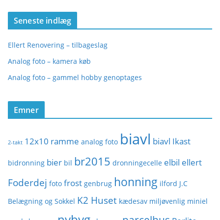
Seneste indlæg
Ellert Renovering – tilbageslag
Analog foto – kamera køb
Analog foto – gammel hobby genoptages
Emner
biavl
12x10 ramme
biavl Ikast
analog foto
2-takt
br2015
bier
elbil
ellert
bidronning
bil
dronningecelle
honning
Foderdej
frost
foto
genbrug
ilford
J.C
K2 Huset
Belægning og Sokkel
kædesav
miljøvenlig
miniel
nybyg