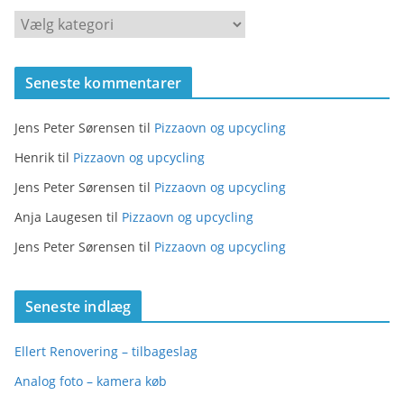
K
a
t
Seneste kommentarer
e
g
Jens Peter Sørensen
til
Pizzaovn og upcycling
o
r
Henrik
til
Pizzaovn og upcycling
i
Jens Peter Sørensen
til
Pizzaovn og upcycling
e
Anja Laugesen
til
Pizzaovn og upcycling
r
Jens Peter Sørensen
til
Pizzaovn og upcycling
Seneste indlæg
Ellert Renovering – tilbageslag
Analog foto – kamera køb