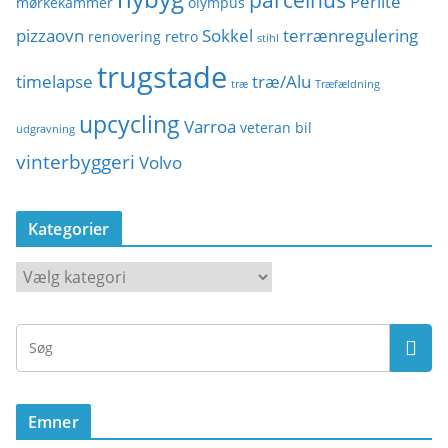
parcelhus
Perlite
mørkekammer
olympus
pizzaovn
Sokkel
terrænregulering
renovering
retro
stihl
trugstade
timelapse
træ/Alu
træ
Træfældning
upcycling
Varroa
veteran bil
udgravning
vinterbyggeri
Volvo
Kategorier
K
a
t
e
g
o
Emner
r