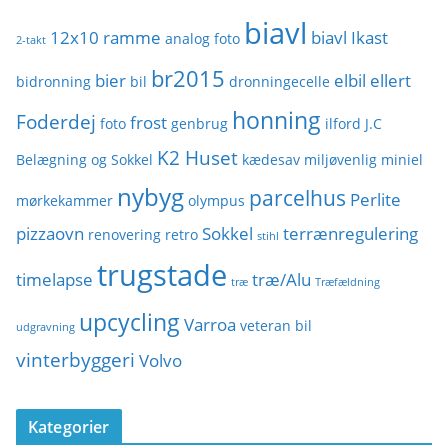
i
biavl
e
12x10 ramme
biavl Ikast
analog foto
2-takt
r
br2015
bier
elbil
ellert
bidronning
bil
dronningecelle
honning
Foderdej
frost
foto
genbrug
ilford
J.C
K2 Huset
Belægning og Sokkel
kædesav
miljøvenlig
miniel
nybyg
parcelhus
Perlite
mørkekammer
olympus
pizzaovn
Sokkel
terrænregulering
renovering
retro
stihl
trugstade
timelapse
træ/Alu
træ
Træfældning
upcycling
Varroa
veteran bil
udgravning
vinterbyggeri
Volvo
Kategorier