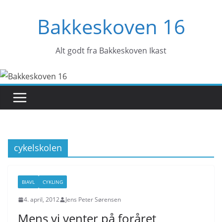
Skip
Bakkeskoven 16
to
content
Alt godt fra Bakkeskoven Ikast
cykelskolen
BIAVL
CYKLING
4. april, 2012
Jens Peter Sørensen
Mens vi venter på foråret